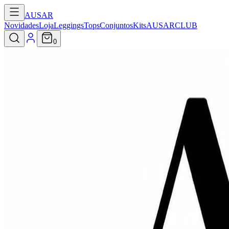
AUSAR
Novidades
Loja
Leggings
Tops
Conjuntos
Kits
AUSARCLUB
0