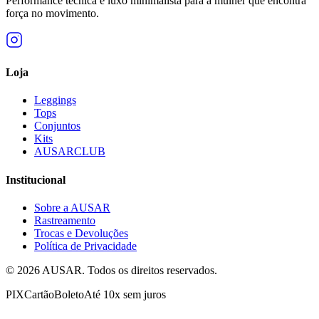
Performance técnica e luxo minimalista para a mulher que encontra
força no movimento.
Loja
Leggings
Tops
Conjuntos
Kits
AUSARCLUB
Institucional
Sobre a AUSAR
Rastreamento
Trocas e Devoluções
Política de Privacidade
©
2026
AUSAR. Todos os direitos reservados.
PIX
Cartão
Boleto
Até 10x sem juros