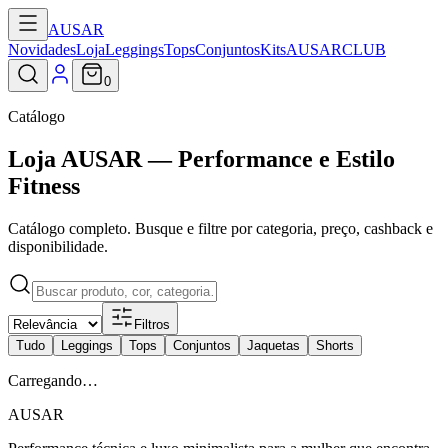
AUSAR
Novidades
Loja
Leggings
Tops
Conjuntos
Kits
AUSARCLUB
0
Catálogo
Loja AUSAR — Performance e Estilo
Fitness
Catálogo completo. Busque e filtre por categoria, preço, cashback e
disponibilidade.
Filtros
Tudo
Leggings
Tops
Conjuntos
Jaquetas
Shorts
Carregando…
AUSAR